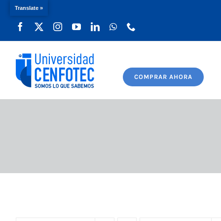
Translate »
Saltar
al
contenido
COMPRAR AHORA