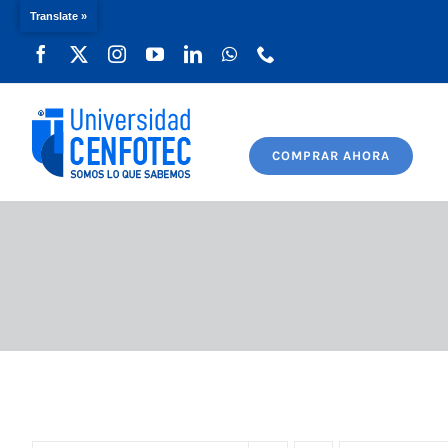
Translate »
Saltar
al
contenido
COMPRAR AHORA