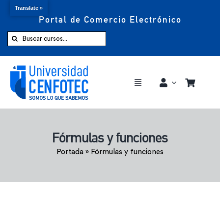
Translate »
Portal de Comercio Electrónico
Saltar
al
Buscar:
contenido
Toggle
Navigation
Comprar ahora
Fórmulas y funciones
Inicio
Portada
»
Fórmulas y funciones
Cursos
CENFOTEC 360°