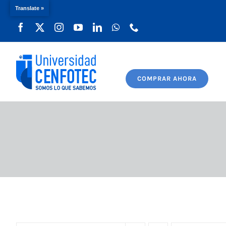
Translate »
Saltar
al
contenido
COMPRAR AHORA