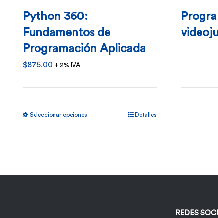
Python 360:
Progra
Fundamentos de
videoj
Programación Aplicada
$
875.00
+ 2% IVA
Este
Seleccionar opciones
Detalles
producto
tiene
múltiples
variantes.
Las
opciones
REDES SOC
se