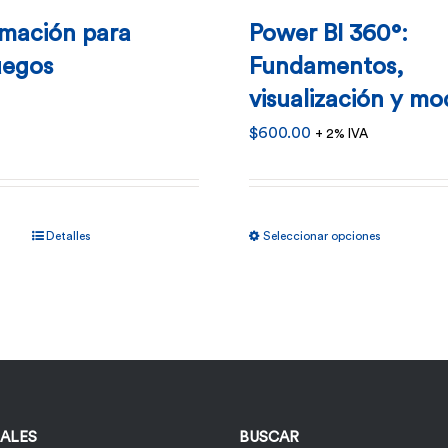
mación para
Power BI 360°:
uegos
Fundamentos,
visualización y m
$
600.00
+ 2% IVA
Este
Detalles
Seleccionar opciones
product
tiene
múltiples
variantes
Las
opciones
IALES
BUSCAR
se