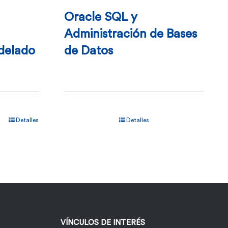
Oracle SQL y
Administración de Bases
odelado
de Datos
Detalles
Detalles
o
.
VÍNCULOS DE INTERÉS