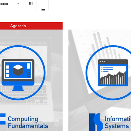
uctos
Agotado