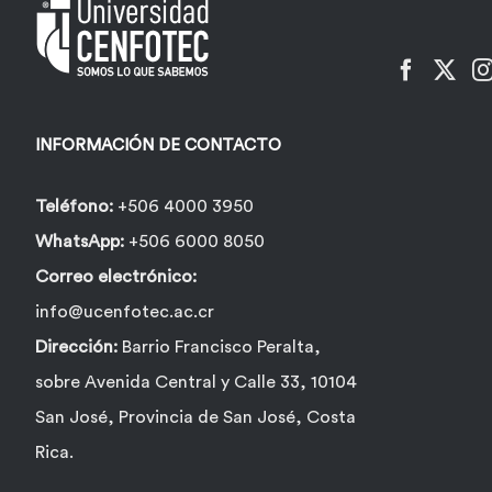
pueden
elegir
en
la
INFORMACIÓN DE CONTACTO
página
de
Teléfono:
+506 4000 3950
producto
WhatsApp:
+506 6000 8050
Correo electrónico:
info@ucenfotec.ac.cr
Dirección:
Barrio Francisco Peralta,
sobre Avenida Central y Calle 33, 10104
San José, Provincia de San José, Costa
Rica.