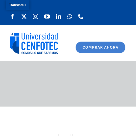
Translate »
Saltar
al
contenido
COMPRAR AHORA