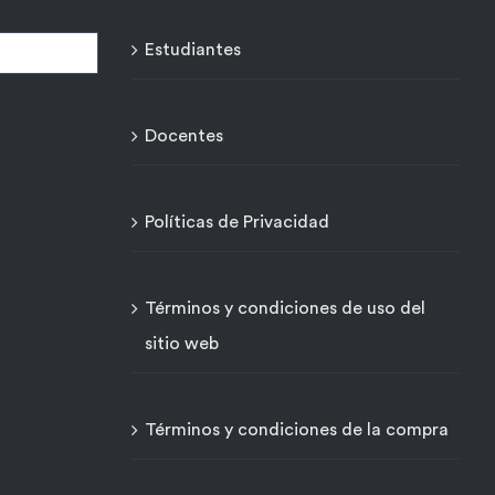
pueden
Estudiantes
elegir
en
la
Docentes
página
de
Políticas de Privacidad
o
producto
Términos y condiciones de uso del
sitio web
Términos y condiciones de la compra