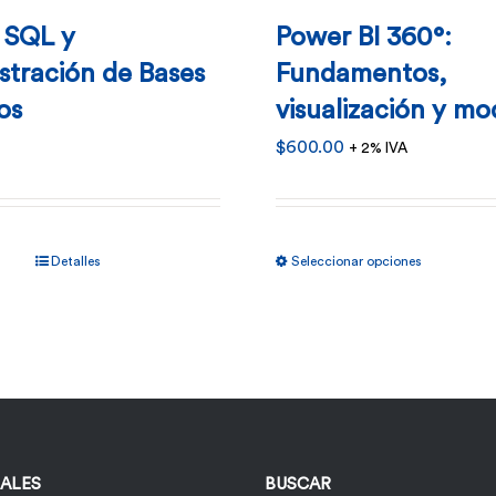
 SQL y
Power BI 360°:
stración de Bases
Fundamentos,
os
visualización y m
$
600.00
+ 2% IVA
Este
Detalles
Seleccionar opciones
product
tiene
múltiples
variantes
Las
opciones
IALES
BUSCAR
se