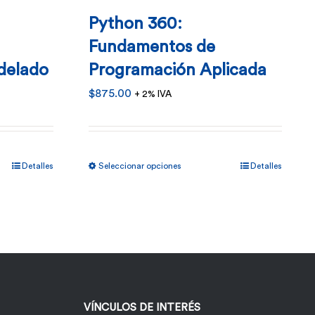
Python 360:
Fundamentos de
odelado
Programación Aplicada
$
875.00
+ 2% IVA
Este
Detalles
Seleccionar opciones
Detalles
o
producto
tiene
múltiples
.
variantes.
Las
opciones
VÍNCULOS DE INTERÉS
se