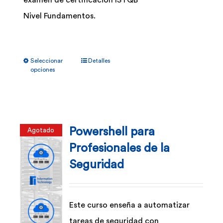
examen de certificación ISTQB
Nivel Fundamentos.
Este
Seleccionar
Detalles
producto
opciones
tiene
múltiples
variantes.
Powershell para
Agotado
Las
Profesionales de la
opciones
Seguridad
se
pueden
elegir
Este curso enseña a automatizar
en
tareas de seguridad con