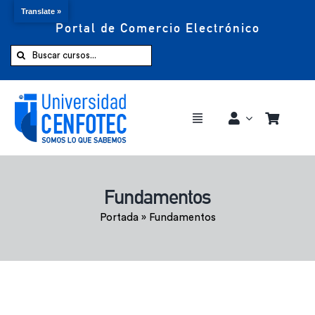
Translate »
Portal de Comercio Electrónico
Saltar
al
Buscar:
contenido
Toggle
Navigation
Comprar ahora
Fundamentos
Inicio
Portada
»
Fundamentos
Cursos
CENFOTEC 360°