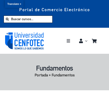
Translate »
Portal de Comercio Electrónico
Saltar
al
Buscar:
contenido
Toggle
Navigation
Comprar ahora
Fundamentos
Inicio
Portada
»
Fundamentos
Cursos
CENFOTEC 360°