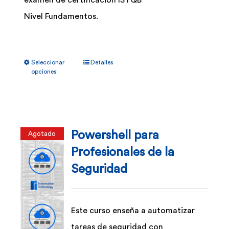
examen de certificación ISTQB
Nivel Fundamentos.
Este
Seleccionar
Detalles
producto
opciones
tiene
múltiples
variantes.
Powershell para
Agotado
Las
Profesionales de la
opciones
Seguridad
se
pueden
elegir
Este curso enseña a automatizar
en
tareas de seguridad con