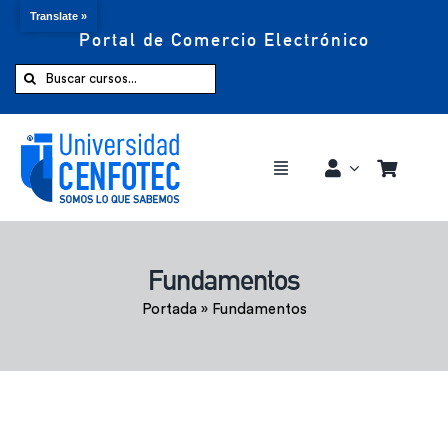
Translate »
Portal de Comercio Electrónico
Saltar
al
Buscar:
contenido
Toggle
Navigation
Comprar ahora
Fundamentos
Inicio
Portada
»
Fundamentos
Cursos
CENFOTEC 360°