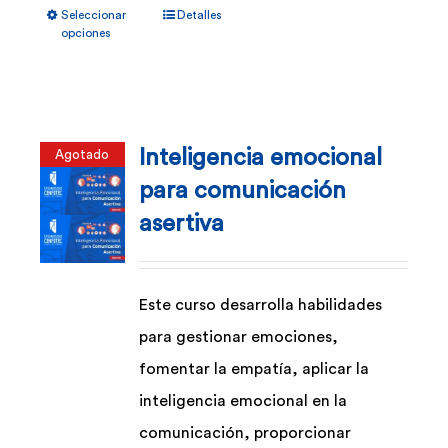
Seleccionar
Detalles
producto
opciones
tiene
múltiples
variantes.
Inteligencia emocional
Agotado
Las
para comunicación
opciones
asertiva
se
pueden
elegir
Este curso desarrolla habilidades
en
para gestionar emociones,
la
fomentar la empatía, aplicar la
página
inteligencia emocional en la
de
comunicación, proporcionar
producto