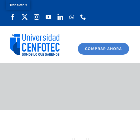
Translate »
Saltar
al
contenido
COMPRAR AHORA