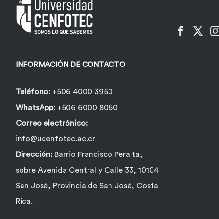
pueden
elegir
en
la
INFORMACIÓN DE CONTACTO
página
de
Teléfono:
+506 4000 3950
producto
WhatsApp:
+506 6000 8050
Correo electrónico:
info@ucenfotec.ac.cr
Dirección:
Barrio Francisco Peralta,
sobre Avenida Central y Calle 33, 10104
San José, Provincia de San José, Costa
Rica.