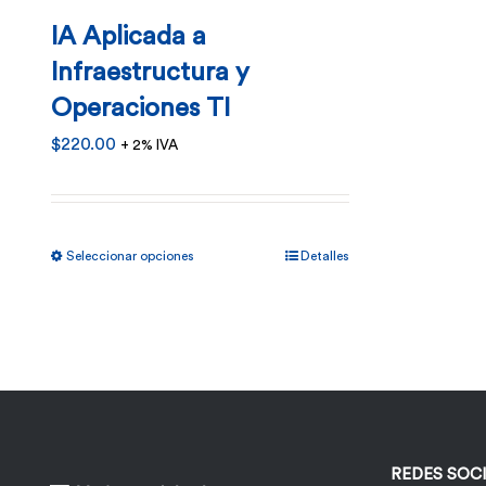
IA Aplicada a
Infraestructura y
Operaciones TI
$
220.00
+ 2% IVA
Este
Seleccionar opciones
Detalles
producto
tiene
múltiples
variantes.
Las
opciones
REDES SOC
se