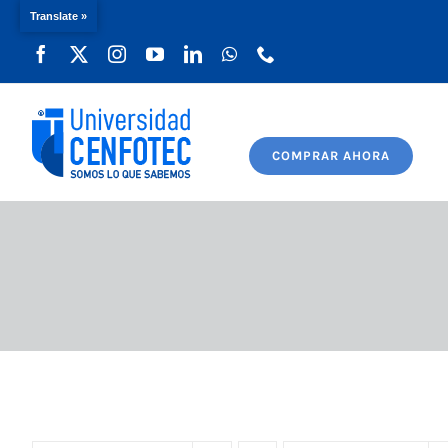
Translate »
Saltar
al
contenido
COMPRAR AHORA