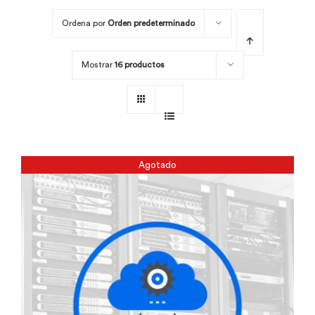
Ordena por
Orden predeterminado
Por área
Mostrar
16 productos
Carreras
Empresas
Agotado