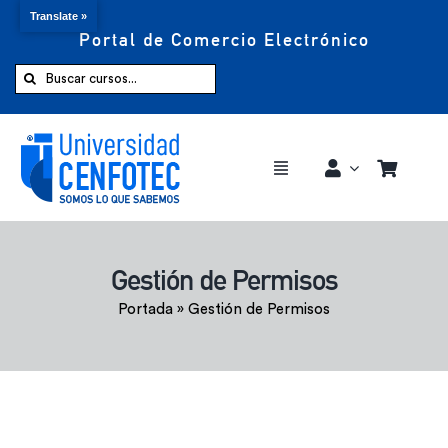
Translate »
Portal de Comercio Electrónico
Saltar
al
Buscar:
contenido
Toggle
Navigation
Comprar ahora
Gestión de Permisos
Inicio
Portada
»
Gestión de Permisos
Cursos
CENFOTEC 360°