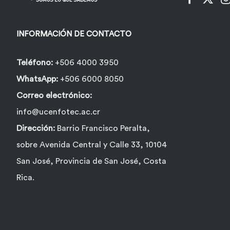
en
la
INFORMACIÓN DE CONTACTO
página
de
Teléfono:
+506 4000 3950
producto
WhatsApp:
+506 6000 8050
Correo electrónico:
info@ucenfotec.ac.cr
Dirección:
Barrio Francisco Peralta,
sobre Avenida Central y Calle 33, 10104
San José, Provincia de San José, Costa
Rica.