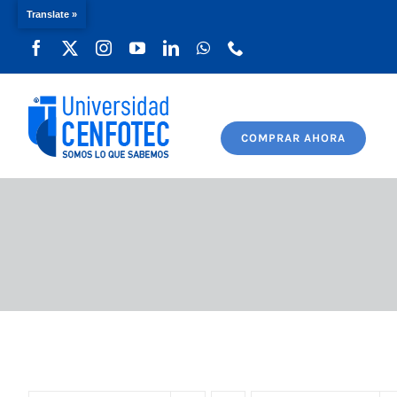
Translate »
Saltar
al
contenido
COMPRAR AHORA