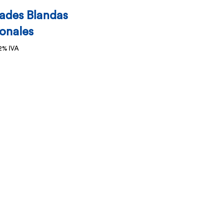
dades Blandas
ionales
2% IVA