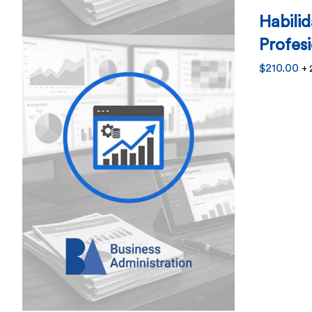
Habili
Profes
$
210.00
+ 