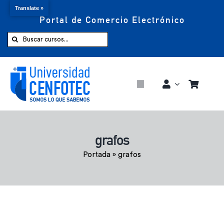
Translate »
Portal de Comercio Electrónico
Saltar
al
Buscar:
contenido
Toggle
Navigation
Comprar ahora
grafos
Inicio
Portada
»
grafos
Cursos
CENFOTEC 360°