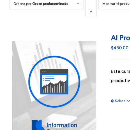
Ordena por
Orden predeterminado
Mostrar
16 produ
AI Pr
$
480.00
Este curs
predicti
Seleccio