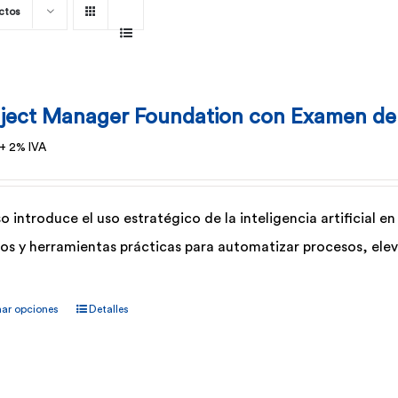
ctos
oject Manager Foundation con Examen de 
+ 2% IVA
o introduce el uso estratégico de la inteligencia artificial 
vos y herramientas prácticas para automatizar procesos, eleva
Este
nar opciones
Detalles
producto
tiene
múltiples