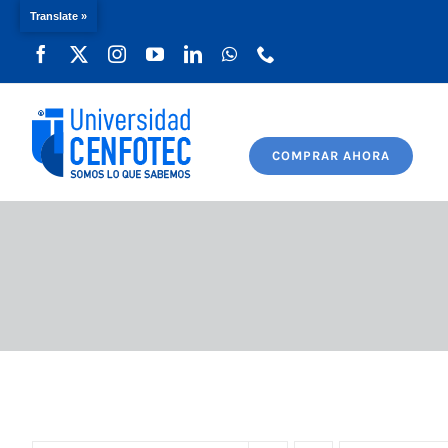
Translate »
Saltar
al
contenido
COMPRAR AHORA