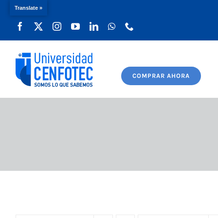
Translate »
Saltar
al
contenido
COMPRAR AHORA