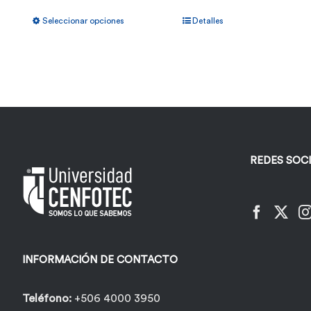
Este
Seleccionar opciones
Detalles
producto
tiene
múltiples
variantes.
Las
opciones
REDES SOC
se
pueden
elegir
en
la
INFORMACIÓN DE CONTACTO
página
de
Teléfono:
+506 4000 3950