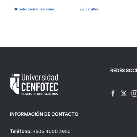
Este
Seleccionar opciones
Detalles
producto
tiene
múltiples
variantes.
Las
opciones
REDES SOC
se
pueden
elegir
en
la
INFORMACIÓN DE CONTACTO
página
de
Teléfono:
+506 4000 3950