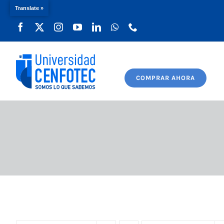
Translate »
Saltar
al
contenido
COMPRAR AHORA