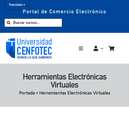
Translate »
Portal de Comercio Electrónico
Saltar
al
Buscar:
contenido
Toggle
Navigation
Comprar ahora
Herramientas Electrónicas
Virtuales
Inicio
Portada
»
Herramientas Electrónicas Virtuales
Cursos
CENFOTEC 360°