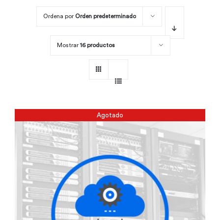
Ordena por
Orden predeterminado
Por área
Mostrar
16 productos
Carreras
Empresas
Agotado