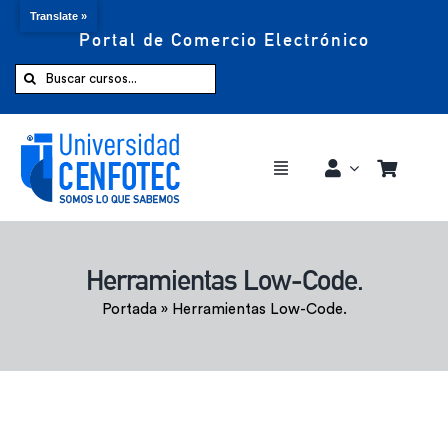
Translate »
Portal de Comercio Electrónico
Saltar
al
Buscar:
contenido
Toggle
Navigation
Comprar ahora
Herramientas Low-Code.
Inicio
Portada
»
Herramientas Low-Code.
Cursos
CENFOTEC 360°