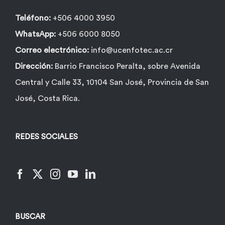
página
de
Teléfono:
+506 4000 3950
producto
WhatsApp:
+506 6000 8050
Correo electrónico:
info@ucenfotec.ac.cr
Dirección:
Barrio Francisco Peralta, sobre Avenida
Central y Calle 33, 10104 San José, Provincia de San
José, Costa Rica.
REDES SOCIALES
BUSCAR