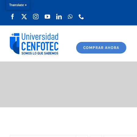
Translate »
Saltar
al
contenido
COMPRAR AHORA