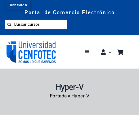
Translate »
Portal de Comercio Electrónico
Saltar
al
Buscar:
contenido
Toggle
Navigation
Comprar ahora
Hyper-V
Inicio
Portada
»
Hyper-V
Cursos
CENFOTEC 360°