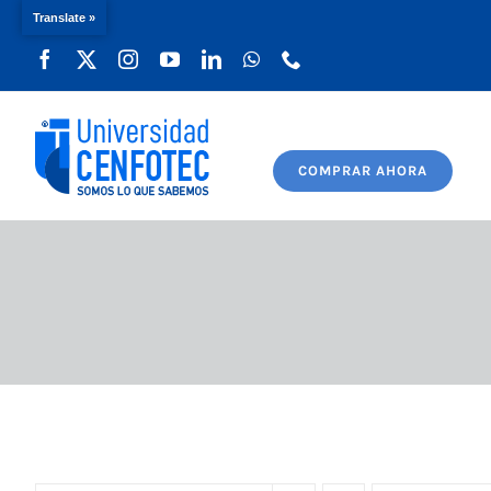
Translate »
Saltar
al
contenido
COMPRAR AHORA