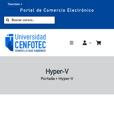
Translate »
Portal de Comercio Electrónico
Saltar
al
Buscar:
contenido
Toggle
Navigation
Comprar ahora
Hyper-V
Inicio
Portada
»
Hyper-V
Cursos
CENFOTEC 360°