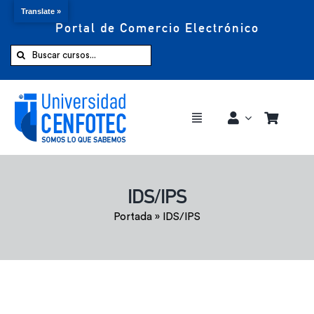
Translate »
Portal de Comercio Electrónico
Saltar
al
Buscar:
contenido
Toggle
Navigation
Comprar ahora
IDS/IPS
Inicio
Portada
»
IDS/IPS
Cursos
CENFOTEC 360°