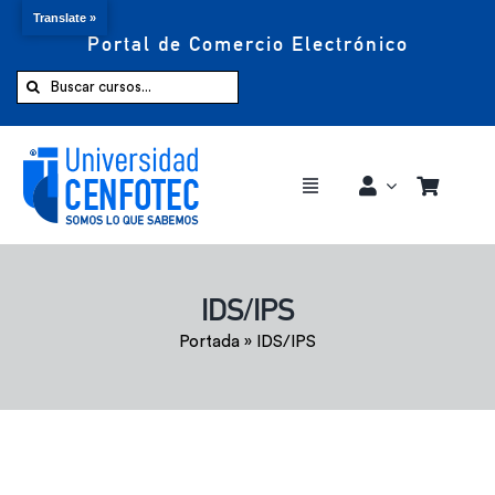
Translate »
Portal de Comercio Electrónico
Saltar
al
Buscar:
contenido
Toggle
Navigation
Comprar ahora
IDS/IPS
Inicio
Portada
»
IDS/IPS
Cursos
CENFOTEC 360°