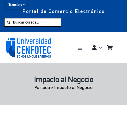
Translate »
Portal de Comercio Electrónico
Saltar
al
Buscar:
contenido
Toggle
Navigation
Comprar ahora
Impacto al Negocio
Inicio
Portada
»
Impacto al Negocio
Cursos
CENFOTEC 360°