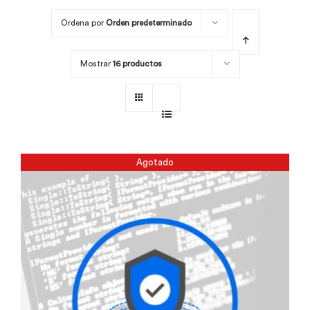
Ordena por
Orden predeterminado
Por área
Mostrar
16 productos
Carreras
Empresas
Agotado