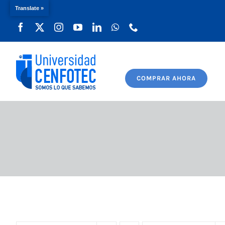
Translate »
Saltar
al
contenido
COMPRAR AHORA