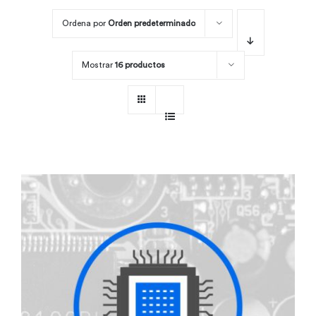
Ordena por
Orden predeterminado
Por área
Mostrar
16 productos
Carreras
Empresas