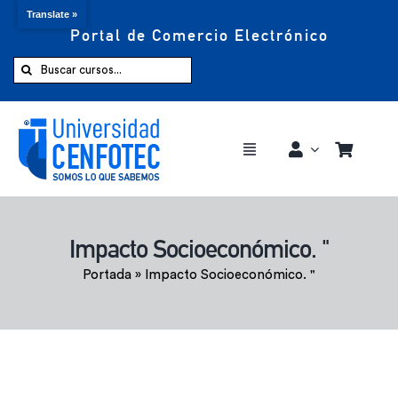
Translate »
Portal de Comercio Electrónico
Saltar
al
Buscar:
contenido
Toggle
Navigation
Comprar ahora
Impacto Socioeconómico. "
Inicio
Portada
»
Impacto Socioeconómico. "
Cursos
CENFOTEC 360°