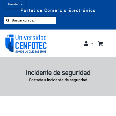
Translate »
Portal de Comercio Electrónico
Saltar
al
Buscar:
contenido
Toggle
Navigation
Comprar ahora
incidente de seguridad
Inicio
Portada
»
incidente de seguridad
Cursos
CENFOTEC 360°