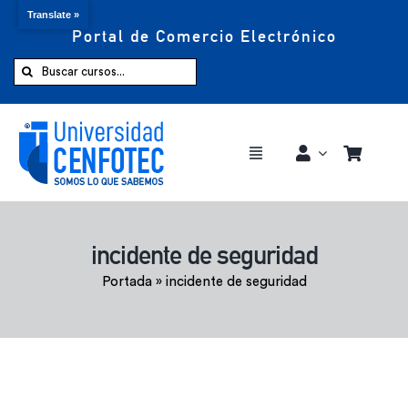
Translate »
Portal de Comercio Electrónico
Saltar
al
Buscar:
contenido
Toggle
Navigation
Comprar ahora
incidente de seguridad
Inicio
Portada
»
incidente de seguridad
Cursos
CENFOTEC 360°