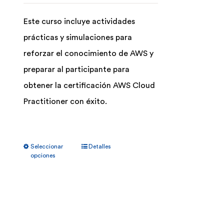
Este curso incluye actividades
prácticas y simulaciones para
reforzar el conocimiento de AWS y
preparar al participante para
obtener la certificación AWS Cloud
Practitioner con éxito.
Este
Seleccionar
Detalles
producto
opciones
tiene
múltiples
variantes.
Las