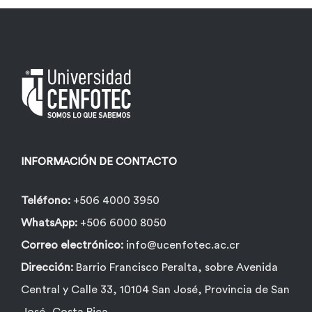
opciones
se
pueden
elegir
en
la
página
INFORMACIÓN DE CONTACTO
de
producto
Teléfono:
+506 4000 3950
WhatsApp:
+506 6000 8050
Correo electrónico:
info@ucenfotec.ac.cr
Dirección:
Barrio Francisco Peralta, sobre Avenida
Central y Calle 33, 10104 San José, Provincia de San