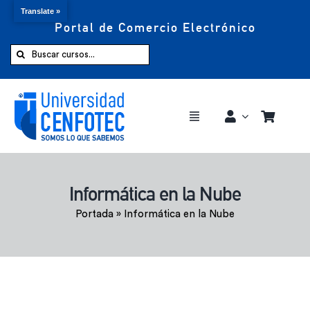
Translate »
Portal de Comercio Electrónico
Saltar
al
Buscar:
contenido
Toggle
Navigation
Comprar ahora
Informática en la Nube
Inicio
Portada
»
Informática en la Nube
Cursos
CENFOTEC 360°