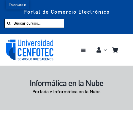
Translate »
Portal de Comercio Electrónico
Saltar
al
Buscar:
contenido
Toggle
Navigation
Comprar ahora
Informática en la Nube
Inicio
Portada
»
Informática en la Nube
Cursos
CENFOTEC 360°