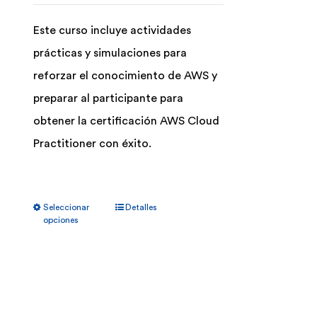
Este curso incluye actividades
prácticas y simulaciones para
reforzar el conocimiento de AWS y
preparar al participante para
obtener la certificación AWS Cloud
Practitioner con éxito.
Este
Seleccionar
Detalles
producto
opciones
tiene
múltiples
variantes.
Las