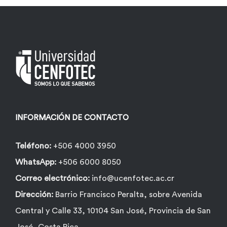
opciones
se
pueden
elegir
en
la
página
INFORMACIÓN DE CONTACTO
de
producto
Teléfono:
+506 4000 3950
WhatsApp:
+506 6000 8050
Correo electrónico:
info@ucenfotec.ac.cr
Dirección:
Barrio Francisco Peralta, sobre Avenida
Central y Calle 33, 10104 San José, Provincia de San