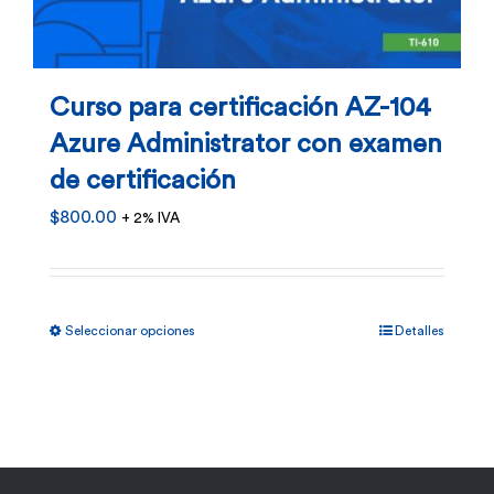
pueden
elegir
en
Curso para certificación AZ-104
la
Azure Administrator con examen
página
de certificación
de
$
800.00
+ 2% IVA
producto
Este
Seleccionar opciones
Detalles
producto
tiene
múltiples
variantes.
Las