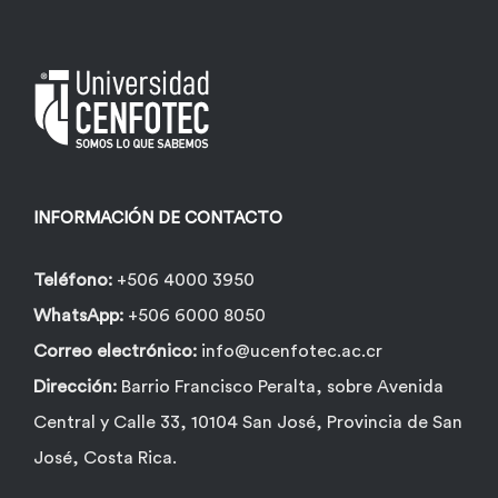
opciones
se
pueden
elegir
en
la
INFORMACIÓN DE CONTACTO
página
de
Teléfono:
+506 4000 3950
producto
WhatsApp:
+506 6000 8050
Correo electrónico:
info@ucenfotec.ac.cr
Dirección:
Barrio Francisco Peralta, sobre Avenida
Central y Calle 33, 10104 San José, Provincia de San
José, Costa Rica.