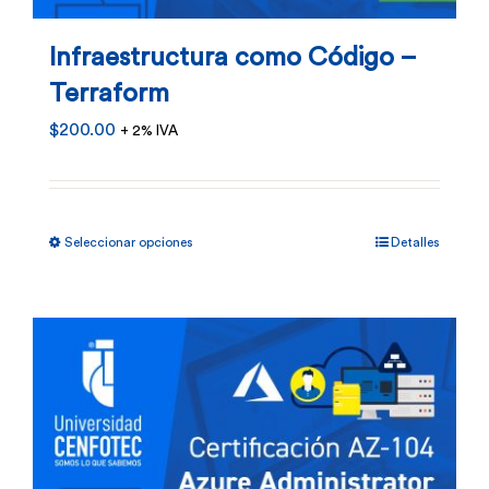
Infraestructura como Código –
Terraform
$
200.00
+ 2% IVA
Este
Seleccionar opciones
Detalles
producto
tiene
múltiples
variantes.
Las
opciones
se