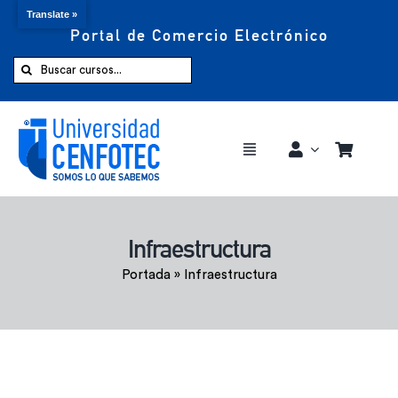
Translate »
Portal de Comercio Electrónico
Saltar
al
Buscar:
contenido
Toggle
Navigation
Comprar ahora
Infraestructura
Inicio
Portada
»
Infraestructura
Cursos
CENFOTEC 360°