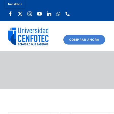
Translate »
Saltar
al
contenido
COMPRAR AHORA