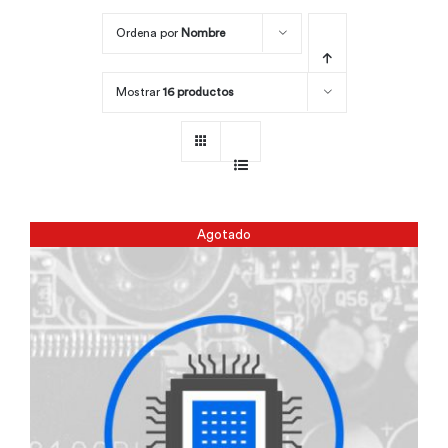
Ordena por
Nombre
Por área
Mostrar
16 productos
Carreras
Empresas
Agotado