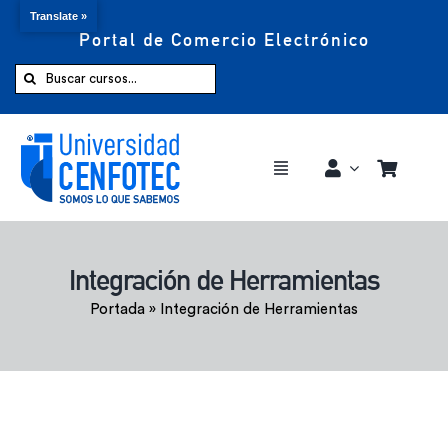
Translate »
Portal de Comercio Electrónico
Saltar
al
Buscar:
contenido
Toggle
Navigation
Comprar ahora
Integración de Herramientas
Inicio
Portada
»
Integración de Herramientas
Cursos
CENFOTEC 360°