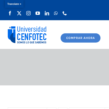
Translate »
Saltar
al
contenido
COMPRAR AHORA