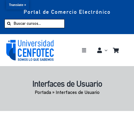
Translate »
Portal de Comercio Electrónico
Saltar
al
Buscar:
contenido
Toggle
Navigation
Comprar ahora
Interfaces de Usuario
Inicio
Portada
»
Interfaces de Usuario
Cursos
CENFOTEC 360°