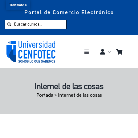
Translate »
Portal de Comercio Electrónico
Saltar
al
Buscar:
contenido
Toggle
Navigation
Comprar ahora
Internet de las cosas
Inicio
Portada
»
Internet de las cosas
Cursos
CENFOTEC 360°