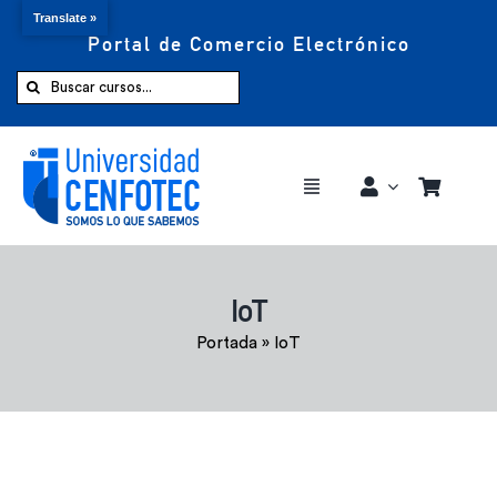
Translate »
Portal de Comercio Electrónico
Saltar
al
Buscar:
contenido
Toggle
Navigation
Comprar ahora
IoT
Inicio
Portada
»
IoT
Cursos
CENFOTEC 360°