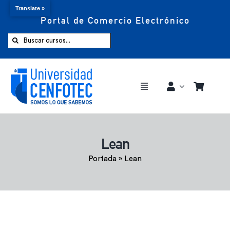
Translate »
Portal de Comercio Electrónico
Saltar
al
Buscar:
contenido
Toggle
Navigation
Comprar ahora
Lean
Inicio
Portada
»
Lean
Cursos
CENFOTEC 360°