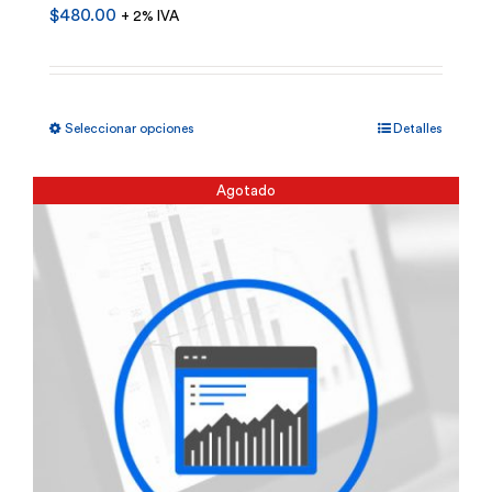
$
480.00
+ 2% IVA
Este
Seleccionar opciones
Detalles
producto
tiene
Agotado
múltiples
variantes.
Las
opciones
se
pueden
elegir
en