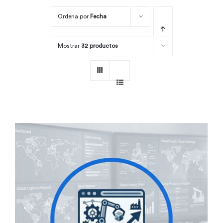
Ordena por
Fecha
Por área
Mostrar
32 productos
Carreras
Empresas