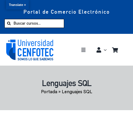
Translate »
Portal de Comercio Electrónico
Saltar
al
Buscar:
contenido
Toggle
Navigation
Comprar ahora
Lenguajes SQL
Inicio
Portada
»
Lenguajes SQL
Cursos
CENFOTEC 360°