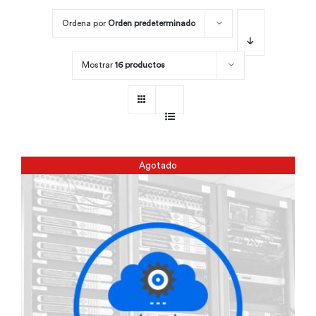
Ordena por
Orden predeterminado
Por área
Mostrar
16 productos
Carreras
Empresas
Agotado