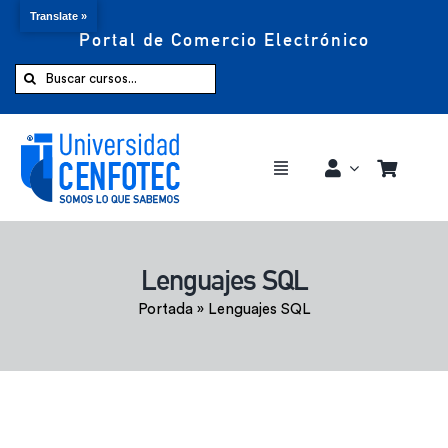
Translate »
Portal de Comercio Electrónico
Saltar
al
Buscar:
contenido
Toggle
Navigation
Comprar ahora
Lenguajes SQL
Inicio
Portada
»
Lenguajes SQL
Cursos
CENFOTEC 360°