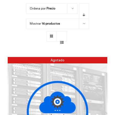
Ordena por
Precio
Por área
Mostrar
16 productos
Carreras
Empresas
Agotado