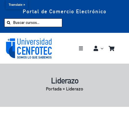
Translate »
Portal de Comercio Electrónico
Saltar
al
Buscar:
contenido
Toggle
Navigation
Comprar ahora
Liderazo
Inicio
Portada
»
Liderazo
Cursos
CENFOTEC 360°