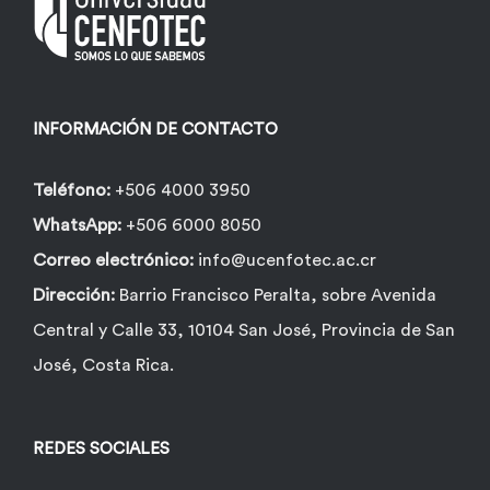
pueden
elegir
en
la
INFORMACIÓN DE CONTACTO
página
de
Teléfono:
+506 4000 3950
producto
WhatsApp:
+506 6000 8050
Correo electrónico:
info@ucenfotec.ac.cr
Dirección:
Barrio Francisco Peralta, sobre Avenida
Central y Calle 33, 10104 San José, Provincia de San
José, Costa Rica.
REDES SOCIALES