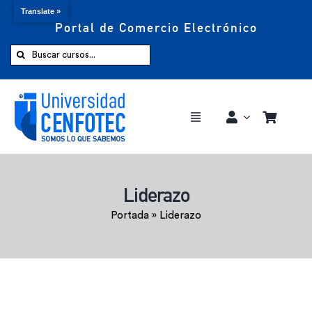
Translate »
Portal de Comercio Electrónico
Saltar
al
Buscar:
contenido
Toggle
Navigation
Comprar ahora
Liderazo
Inicio
Portada
»
Liderazo
Cursos
CENFOTEC 360°