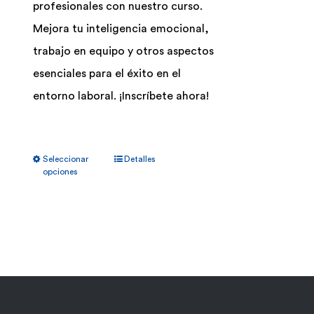
profesionales con nuestro curso.
Mejora tu inteligencia emocional,
trabajo en equipo y otros aspectos
esenciales para el éxito en el
entorno laboral. ¡Inscríbete ahora!
Este
Seleccionar
Detalles
producto
opciones
tiene
múltiples
variantes.
Las
opciones
se