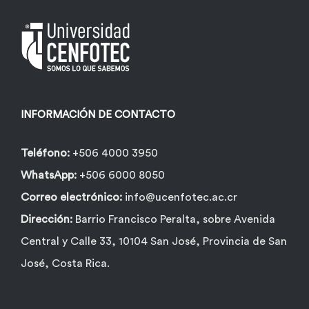
pueden
elegir
en
la
página
INFORMACIÓN DE CONTACTO
de
producto
Teléfono:
+506 4000 3950
WhatsApp:
+506 6000 8050
Correo electrónico:
info@ucenfotec.ac.cr
Dirección:
Barrio Francisco Peralta, sobre Avenida
Central y Calle 33, 10104 San José, Provincia de San
José, Costa Rica.