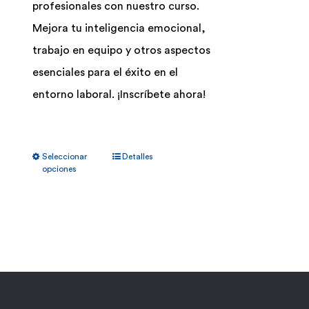
profesionales con nuestro curso.
Mejora tu inteligencia emocional,
trabajo en equipo y otros aspectos
esenciales para el éxito en el
entorno laboral. ¡Inscríbete ahora!
Este
Seleccionar
Detalles
producto
opciones
tiene
múltiples
variantes.
Las
opciones
se