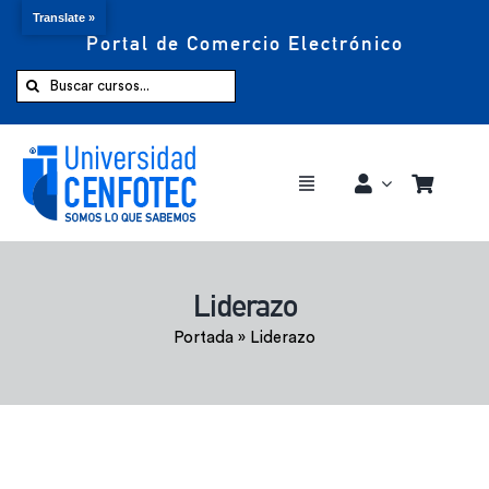
Translate »
Portal de Comercio Electrónico
Saltar
al
Buscar:
contenido
Toggle
Navigation
Comprar ahora
Liderazo
Inicio
Portada
»
Liderazo
Cursos
CENFOTEC 360°