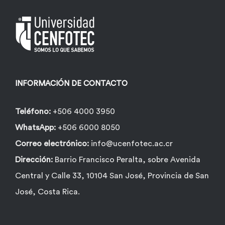
pueden
elegir
en
la
página
INFORMACIÓN DE CONTACTO
de
producto
Teléfono:
+506 4000 3950
WhatsApp:
+506 6000 8050
Correo electrónico:
info@ucenfotec.ac.cr
Dirección:
Barrio Francisco Peralta, sobre Avenida
Central y Calle 33, 10104 San José, Provincia de San
José, Costa Rica.