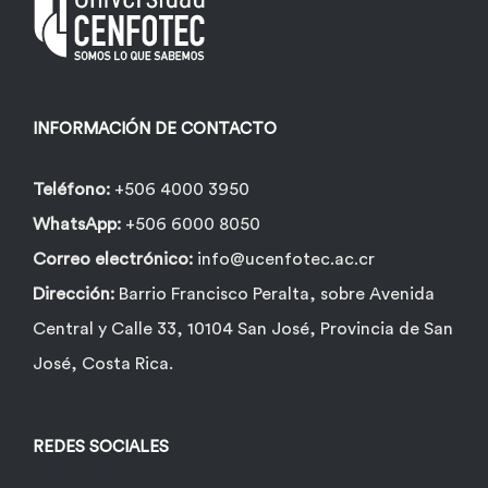
pueden
elegir
en
la
INFORMACIÓN DE CONTACTO
página
de
Teléfono:
+506 4000 3950
producto
WhatsApp:
+506 6000 8050
Correo electrónico:
info@ucenfotec.ac.cr
Dirección:
Barrio Francisco Peralta, sobre Avenida
Central y Calle 33, 10104 San José, Provincia de San
José, Costa Rica.
REDES SOCIALES