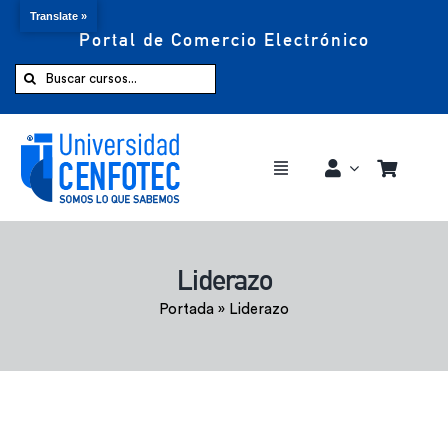
Translate »
Portal de Comercio Electrónico
Saltar
al
Buscar:
contenido
Toggle
Navigation
Comprar ahora
Liderazo
Inicio
Portada
»
Liderazo
Cursos
CENFOTEC 360°