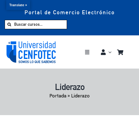
Translate »
Portal de Comercio Electrónico
Saltar
al
Buscar:
contenido
Toggle
Navigation
Comprar ahora
Liderazo
Inicio
Portada
»
Liderazo
Cursos
CENFOTEC 360°