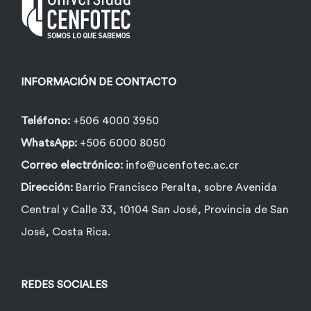
pueden
elegir
en
la
INFORMACIÓN DE CONTACTO
página
de
Teléfono:
+506 4000 3950
producto
WhatsApp:
+506 6000 8050
Correo electrónico:
info@ucenfotec.ac.cr
Dirección:
Barrio Francisco Peralta, sobre Avenida
Central y Calle 33, 10104 San José, Provincia de San
José, Costa Rica.
REDES SOCIALES