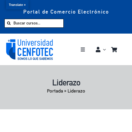
Translate »
Portal de Comercio Electrónico
Saltar
al
Buscar:
contenido
Toggle
Navigation
Comprar ahora
Liderazo
Inicio
Portada
»
Liderazo
Cursos
CENFOTEC 360°