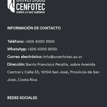
pueden
elegir
en
la
INFORMACIÓN DE CONTACTO
página
de
Teléfono:
+506 4000 3950
producto
WhatsApp:
+506 6000 8050
Correo electrónico:
info@ucenfotec.ac.cr
Dirección:
Barrio Francisco Peralta, sobre Avenida
Central y Calle 33, 10104 San José, Provincia de San
José, Costa Rica.
REDES SOCIALES