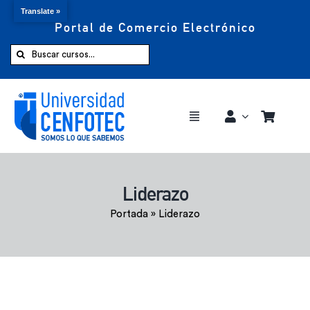
Translate »
Portal de Comercio Electrónico
Saltar
al
Buscar:
contenido
Toggle
Navigation
Comprar ahora
Liderazo
Inicio
Portada
»
Liderazo
Cursos
CENFOTEC 360°