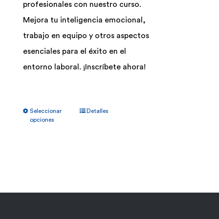
profesionales con nuestro curso.
Mejora tu inteligencia emocional,
trabajo en equipo y otros aspectos
esenciales para el éxito en el
entorno laboral. ¡Inscríbete ahora!
Este
Seleccionar
Detalles
producto
opciones
tiene
múltiples
variantes.
Las
opciones
se