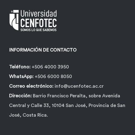
pueden
elegir
en
la
página
INFORMACIÓN DE CONTACTO
de
producto
Teléfono:
+506 4000 3950
WhatsApp:
+506 6000 8050
Correo electrónico:
info@ucenfotec.ac.cr
Dirección:
Barrio Francisco Peralta, sobre Avenida
Central y Calle 33, 10104 San José, Provincia de San
José, Costa Rica.