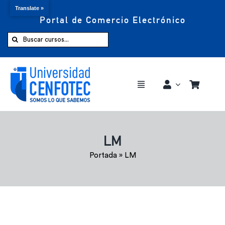
Translate »
Portal de Comercio Electrónico
Saltar
al
Buscar:
contenido
Toggle
Navigation
Comprar ahora
LM
Inicio
Portada
»
LM
Cursos
CENFOTEC 360°