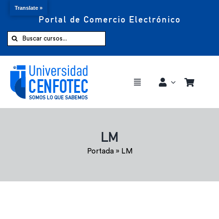
Translate »
Portal de Comercio Electrónico
Saltar
al
Buscar:
contenido
Toggle
Navigation
Comprar ahora
LM
Inicio
Portada
»
LM
Cursos
CENFOTEC 360°